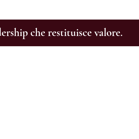
ership che restituisce valore.
nua.
incontrano in un confronto di
corso di
crescita continua e
ne, con l’obiettivo di
 nel tempo.