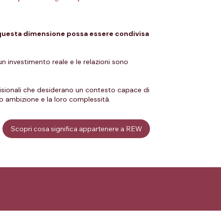
i questa dimensione possa essere condivisa
un investimento reale e le relazioni sono
ecisionali che desiderano un contesto capace di
loro ambizione e la loro complessità.
Scopri cosa significa appartenere a REW
niziative charity e responsabilità sociale