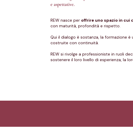
e aspettative.
REW nasce per
offrire uno spazio in cu
con maturità, profondità e rispetto.
Qui il dialogo è sostanza, la formazione è 
costruite con continuità.
REW si rivolge a professioniste in ruoli d
sostenere il loro livello di esperienza, la 
Confronto tra donne executive
I