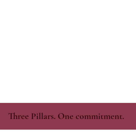
Three Pillars. One commitment.
Formazione e crescita personale