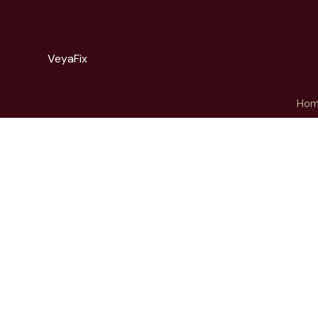
VeyaFix
Ho